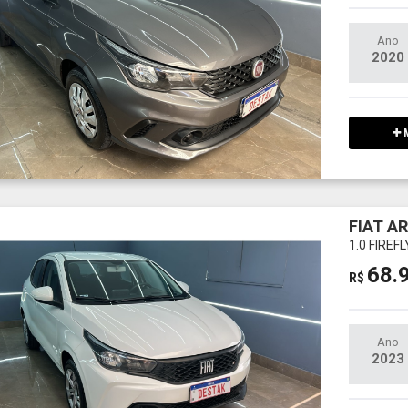
Ano
2020
M
FIAT A
1.0 FIREF
68.
R$
Ano
2023