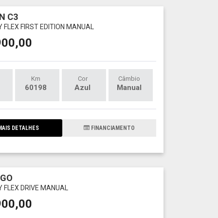
N C3
LY FLEX FIRST EDITION MANUAL
900,00
Km
Cor
Câmbio
60198
Azul
Manual
AIS DETALHES
FINANCIAMENTO
RGO
LY FLEX DRIVE MANUAL
900,00