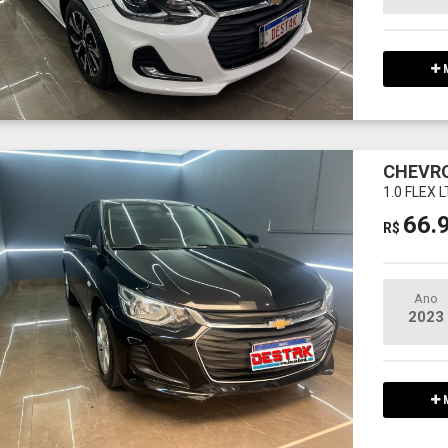
M
CHEVRO
1.0 FLEX 
66.
R$
Ano
2023
M