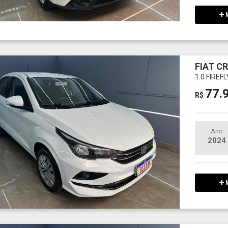
M
FIAT C
1.0 FIREF
77.
R$
Ano
2024
M