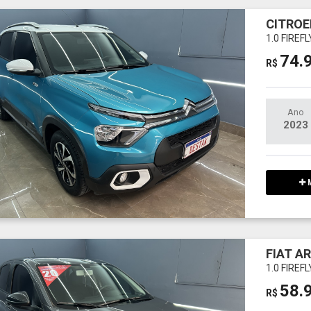
CITROE
1.0 FIREF
74.
R$
Ano
2023
M
FIAT A
1.0 FIREF
58.
R$