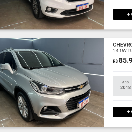
M
CHEVR
1.4 16V 
85.
R$
Ano
2018
M