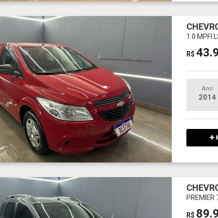
CHEVRO
1.0 MPFI 
43.
R$
Ano
2014
M
CHEVRO
PREMIER 
89.
R$