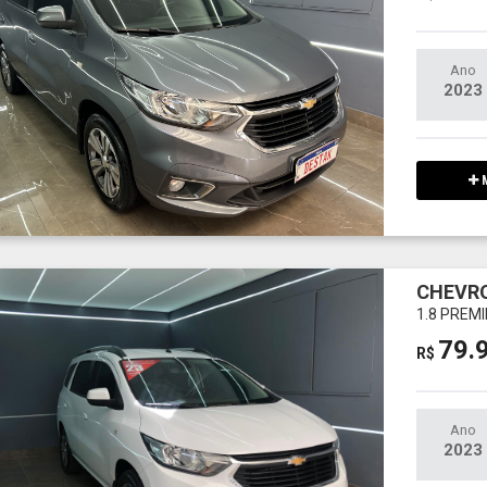
Ano
2023
M
CHEVRO
1.8 PREM
79.
R$
Ano
2023