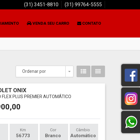
(31) 3451-8810
(31) 99764-5555
CIAMENTO
VENDA SEU CARRO
CONTATO
Ordenar por
Toggle Dropdown
LET ONIX
O FLEX PLUS PREMIER AUTOMÁTICO
900,00
Km
Cor
Câmbio
56773
Branco
Automático